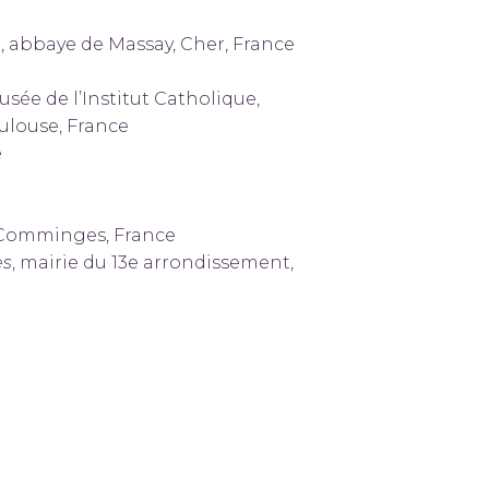
, abbaye de Massay, Cher, France
usée de l’Institut Catholique,
louse, France
e
e-Comminges, France
es
, mairie du 13e arrondissement,